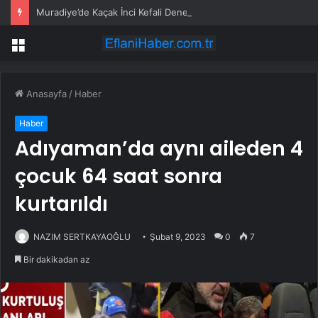
Muradiye’de Kaçak İnci Kefali Denetimi
Menü
Anasayfa
/
Haber
Haber
Adıyaman’da aynı aileden 4
çocuk 64 saat sonra
kurtarıldı
NAZIM SERTKAYAOĞLU
Şubat 9, 2023
0
7
Bir dakikadan az