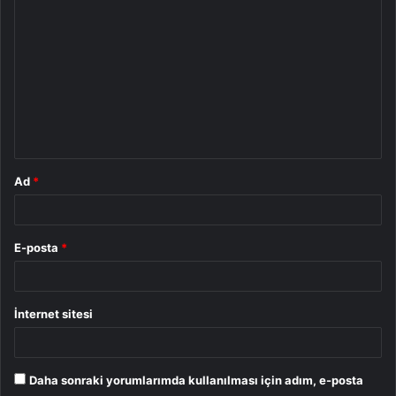
o
r
u
m
*
Ad
*
E-posta
*
İnternet sitesi
Daha sonraki yorumlarımda kullanılması için adım, e-posta