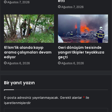
etti
Ağustos 7, 2026
Ağustos 7, 2026
61 km’lik alanda kayıp
Geri dönüşüm tesisinde
arama çalışmaları devam
yangın! Ekipler teyakkuza
ediyor
geçti
Ağustos 6, 2026
Ağustos 6, 2026
Bir yanıt yazın
E-posta adresiniz yayınlanmayacak.
Gerekli alanlar
*
ile
işaretlenmişlerdir
Y