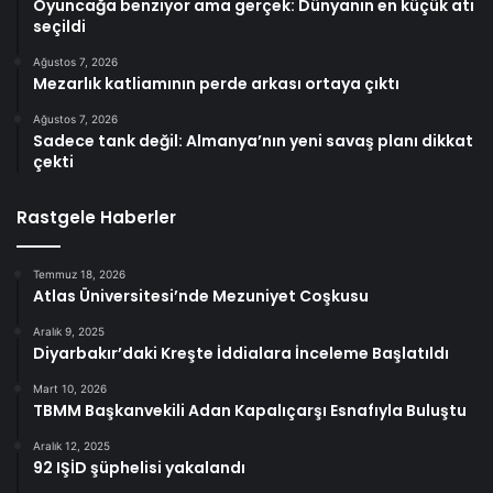
Oyuncağa benziyor ama gerçek: Dünyanın en küçük atı
seçildi
Ağustos 7, 2026
Mezarlık katliamının perde arkası ortaya çıktı
Ağustos 7, 2026
Sadece tank değil: Almanya’nın yeni savaş planı dikkat
çekti
Rastgele Haberler
Temmuz 18, 2026
Atlas Üniversitesi’nde Mezuniyet Coşkusu
Aralık 9, 2025
Diyarbakır’daki Kreşte İddialara İnceleme Başlatıldı
Mart 10, 2026
TBMM Başkanvekili Adan Kapalıçarşı Esnafıyla Buluştu
Aralık 12, 2025
92 IŞİD şüphelisi yakalandı