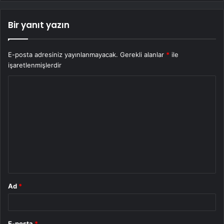
Bir yanıt yazın
E-posta adresiniz yayınlanmayacak.
Gerekli alanlar
*
ile
işaretlenmişlerdir
Y
o
r
u
m
*
Ad
*
E-posta
*