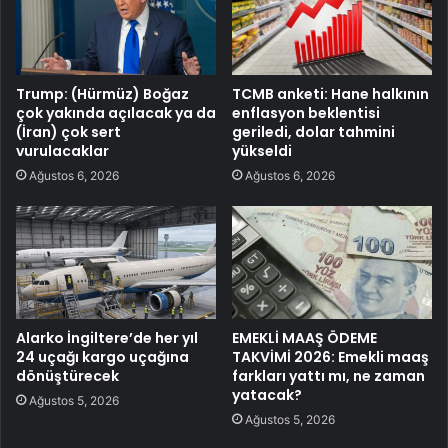
Trump: (Hürmüz) Boğaz
TCMB anketi: Hane halkının
çok yakında açılacak ya da
enflasyon beklentisi
(İran) çok sert
geriledi, dolar tahmini
vurulacaklar
yükseldi
Ağustos 6, 2026
Ağustos 6, 2026
Alarko İngiltere’de her yıl
EMEKLİ MAAŞ ÖDEME
24 uçağı kargo uçağına
TAKVİMİ 2026: Emekli maaş
dönüştürecek
farkları yattı mı, ne zaman
yatacak?
Ağustos 5, 2026
Ağustos 5, 2026