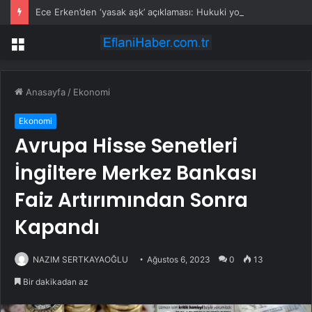
Ece Erken’den ‘yasak aşk’ açıklaması: Hukuki yollara başvuruyor
Menü
Anasayfa
/
Ekonomi
Ekonomi
Avrupa Hisse Senetleri
İngiltere Merkez Bankası
Faiz Artırımından Sonra
Kapandı
NAZIM SERTKAYAOĞLU
Ağustos 6, 2023
0
13
Bir dakikadan az