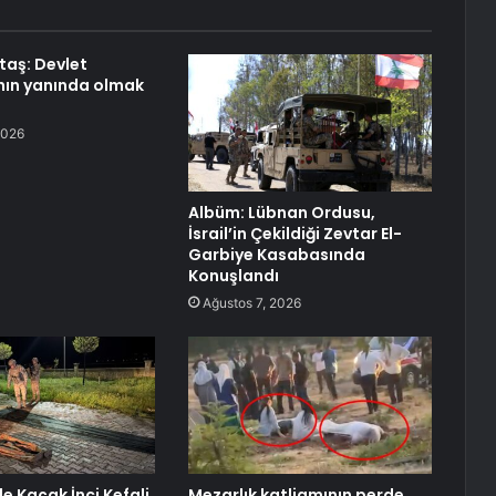
aş: Devlet
nın yanında olmak
2026
Albüm: Lübnan Ordusu,
İsrail’in Çekildiği Zevtar El-
Garbiye Kasabasında
Konuşlandı
Ağustos 7, 2026
e Kaçak İnci Kefali
Mezarlık katliamının perde