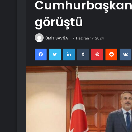
Cumhurbaşkanı
görüştü
ÜMİT SAVĞA
Haziran 17, 2024
Facebook
Twitter
LinkedIn
Tumblr
Pinterest
Reddit