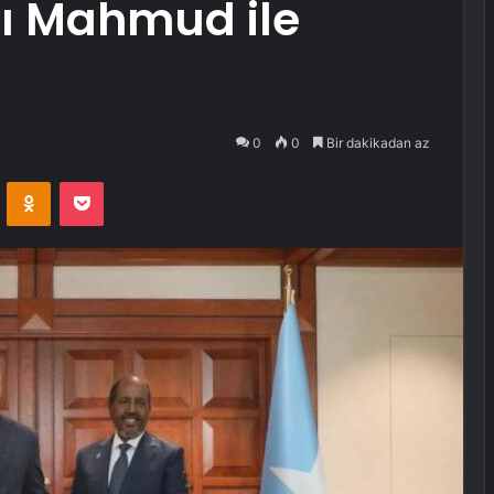
 Mahmud ile
0
0
Bir dakikadan az
VKontakte
Odnoklassniki
Pocket