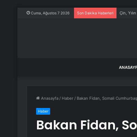
Çin, Yılı
Cuma, Ağustos 7 2026
Son Dakika Haberleri
ANASAY
Anasayfa
/
Haber
/
Bakan Fidan, Somali Cumhurbaş
Haber
Bakan Fidan, S