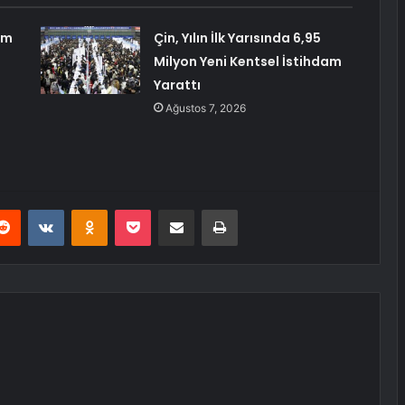
am
Çin, Yılın İlk Yarısında 6,95
Milyon Yeni Kentsel İstihdam
Yarattı
Ağustos 7, 2026
erest
Reddit
VKontakte
Odnoklassniki
Pocket
E-Posta ile paylaş
Yazdır