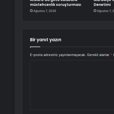
müstehcenlik soruşturması
Denetimi
Ağustos 7, 2026
Ağustos 7, 
Bir yanıt yazın
E-posta adresiniz yayınlanmayacak.
Gerekli alanlar
*
i
Y
o
r
u
m
*