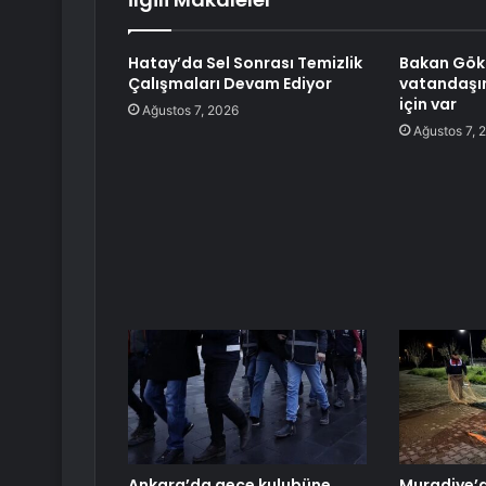
Hatay’da Sel Sonrası Temizlik
Bakan Gökt
Çalışmaları Devam Ediyor
vatandaşı
için var
Ağustos 7, 2026
Ağustos 7, 
Ankara’da gece kulubüne
Muradiye’d