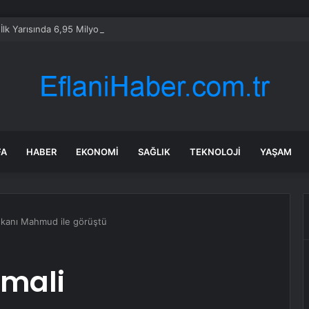
n İlk Yarısında 6,95 Milyon Yeni Kentsel İstihdam Yarattı
FA
HABER
EKONOMI
SAĞLIK
TEKNOLOJI
YAŞAM
kanı Mahmud ile görüştü
omali