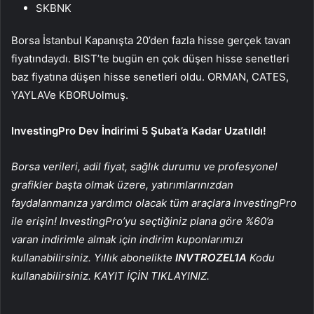
SKBNK
Borsa İstanbul
Kapanışta 20’den fazla hisse gerçek tavan
fiyatındaydı. BIST’te bugün en çok düşen hisse senetleri
baz fiyatına düşen hisse senetleri oldu.
ORMAN
,
CATES
,
YAYLA
Ve
KBORU
olmuş.
InvestingPro Dev İndirimi 5 Şubat’a Kadar Uzatıldı!
Borsa verileri, adil fiyat, sağlık durumu ve profesyonel
grafikler başta olmak üzere, yatırımlarınızdan
faydalanmanıza yardımcı olacak tüm araçlara InvestingPro
ile erişin! InvestingPro’yu seçtiğiniz plana göre %60’a
varan indirimle almak için indirim kuponlarımızı
kullanabilirsiniz. Yıllık abonelikte
INVTROZEL1A
Kodu
kullanabilirsiniz. KAYIT İÇİN TIKLAYINIZ.