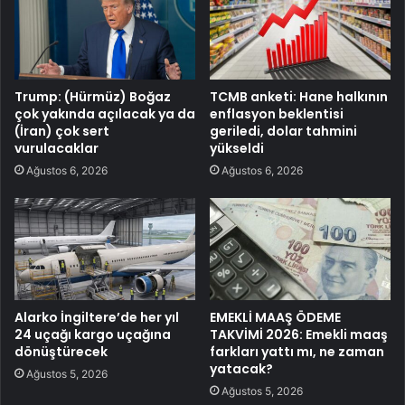
Trump: (Hürmüz) Boğaz
TCMB anketi: Hane halkının
çok yakında açılacak ya da
enflasyon beklentisi
(İran) çok sert
geriledi, dolar tahmini
vurulacaklar
yükseldi
Ağustos 6, 2026
Ağustos 6, 2026
Alarko İngiltere’de her yıl
EMEKLİ MAAŞ ÖDEME
24 uçağı kargo uçağına
TAKVİMİ 2026: Emekli maaş
dönüştürecek
farkları yattı mı, ne zaman
yatacak?
Ağustos 5, 2026
Ağustos 5, 2026