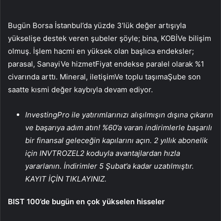
Bugün Borsa İstanbul’da yüzde 3’lük değer artışıyla
yükselişe destek veren şubeler şöyle;
bina
,
KOBİ
Ve
bilişim
olmuş. İşlem hacmi en yüksek olan başlıca endeksler;
parasal
,
Sanayi
Ve
hizmet
Fiyat endekse paralel olarak %1
civarında arttı.
Mineral
,
iletişim
Ve
toplu taşıma
Şube son
saatte kısmi değer kaybıyla devam ediyor.
InvestingPro ile yatırımlarınızı alışılmışın dışına çıkarın
ve başarıya adım atın! %60’a varan indirimlerle başarılı
bir finansal geleceğin kapılarını açın. 2 yıllık abonelik
için INVTROZEL2 koduyla avantajlardan hızla
yararlanın. İndirimler 5 Şubat’a kadar uzatılmıştır.
KAYIT İÇİN TIKLAYINIZ.
BIST 100’de bugün en çok yükselen hisseler