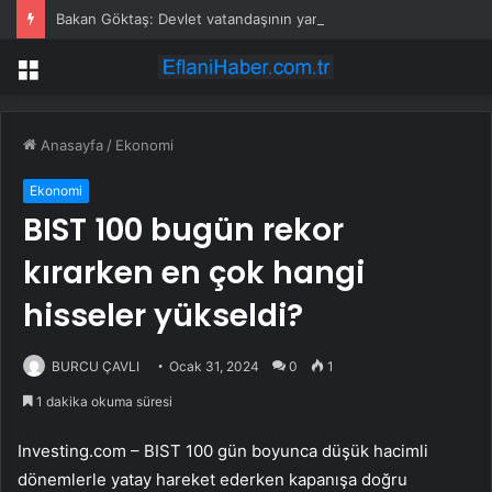
Bakan Göktaş: Devlet vatandaşının yanında olmak için var
Menü
Anasayfa
/
Ekonomi
Ekonomi
BIST 100 bugün rekor
kırarken en çok hangi
hisseler yükseldi?
BURCU ÇAVLI
Ocak 31, 2024
0
1
1 dakika okuma süresi
Investing.com – BIST 100 gün boyunca düşük hacimli
dönemlerle yatay hareket ederken kapanışa doğru