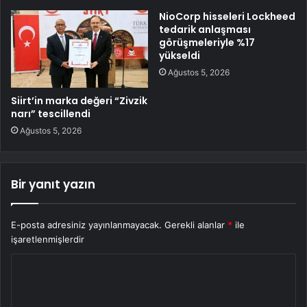
NioCorp hisseleri Lockheed
tedarik anlaşması
görüşmeleriyle %17
yükseldi
Ağustos 5, 2026
Siirt’in marka değeri “Zivzik
narı” tescillendi
Ağustos 5, 2026
Bir yanıt yazın
E-posta adresiniz yayınlanmayacak.
Gerekli alanlar
*
ile
işaretlenmişlerdir
Y
o
r