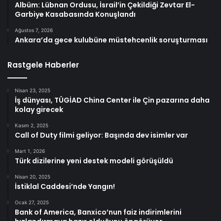
Albüm: Lübnan Ordusu, İsrail’in Çekildiği Zevtar El-
Garbiye Kasabasında Konuşlandı
Ağustos 7, 2026
Ankara’da gece kulubüne müstehcenlik soruşturması
Rastgele Haberler
Nisan 23, 2025
İş dünyası, TÜGİAD China Center ile Çin pazarına daha
kolay girecek
Kasım 2, 2025
Call of Duty filmi geliyor: Başında dev isimler var
Mart 1, 2026
Türk dizilerine yeni destek modeli görüşüldü
Nisan 20, 2025
İstiklal Caddesi’nde Yangın!
Ocak 27, 2025
Bank of America, Banxico’nun faiz indirimlerini