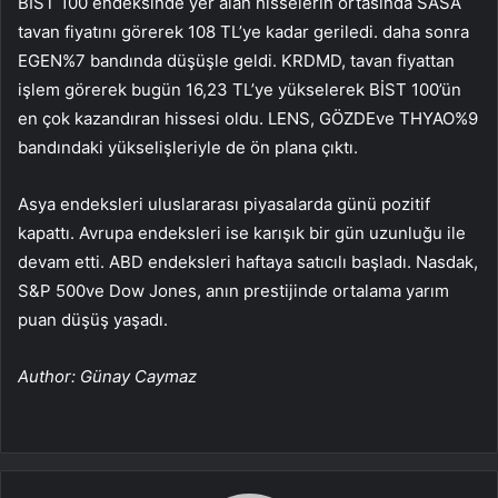
BIST 100 endeksinde yer alan hisselerin ortasında SASA
tavan fiyatını görerek 108 TL’ye kadar geriledi. daha sonra
EGEN
%7 bandında düşüşle geldi.
KRDMD
, tavan fiyattan
işlem görerek bugün 16,23 TL’ye yükselerek BİST 100’ün
en çok kazandıran hissesi oldu.
LENS
,
GÖZDE
ve
THYAO
%9
bandındaki yükselişleriyle de ön plana çıktı.
Asya endeksleri uluslararası piyasalarda günü pozitif
kapattı. Avrupa endeksleri ise karışık bir gün uzunluğu ile
devam etti. ABD endeksleri haftaya satıcılı başladı.
Nasdak
,
S&P 500
ve
Dow Jones
, anın prestijinde ortalama yarım
puan düşüş yaşadı.
Author: Günay Caymaz