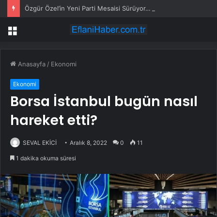
Özgür Özel’in Yeni Parti Mesaisi Sürüyor… “Pm”, “Cao” ve “Myk” Toplantılarına Başkanlık Etti
Menü
Anasayfa
/
Ekonomi
Ekonomi
Borsa İstanbul bugün nasıl
hareket etti?
SEVAL EKİCİ
Aralık 8, 2022
0
11
1 dakika okuma süresi