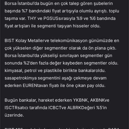
Borsa İstanbul’da bugün en çok talep gören şubelerin
başında %7 bandındaki fiyat artışıyla olumlu ayrıştı.
toplu
taşıma
var. THY ve
PGSUS
sırasıyla %9 ve %6 bandında
fiyat artışları ile segmenti taşıyan hisseler oldu.
BIST Kolay Metaller
ve
telekomünikasyon
günümüzde en
çok yükselen diğer segmentler olarak da ön plana çıktı.
Borsa İstanbul’da yükselişi sınırlayan segmentler gün
sonunda %2’den fazla değer kaybeden segmentler oldu.
kimyasal, petrol ve plastik
ile birlikte
bankalar
oldu.
sasa
petrokimya segmentini aşağı çekmeye devam
ederken
EUREN
tavan fiyatı ile öne çıkan pay oldu.
Bugün
bankalar
, hareket ederken
YKBNK
,
AKBNK
ve
ISCTR
satıcı tarafında
ICBCT
ve
ALBRK
Değeri %5’in
üzerinde.