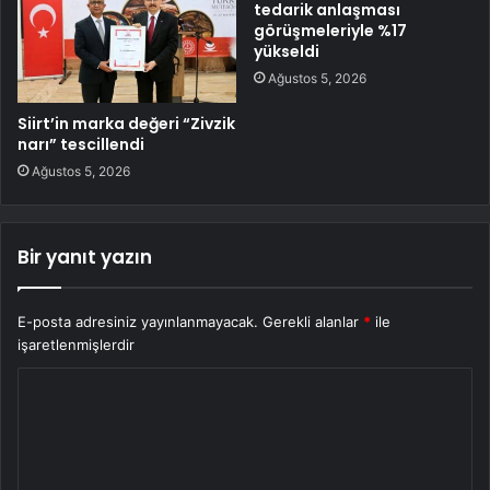
tedarik anlaşması
görüşmeleriyle %17
yükseldi
Ağustos 5, 2026
Siirt’in marka değeri “Zivzik
narı” tescillendi
Ağustos 5, 2026
Bir yanıt yazın
E-posta adresiniz yayınlanmayacak.
Gerekli alanlar
*
ile
işaretlenmişlerdir
Y
o
r
u