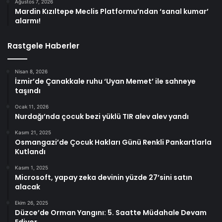
Ağustos 7, 2026
Mardin Kızıltepe Meclis Platformu’ndan ‘sanal kumar’
alarmı!
Rastgele Haberler
Nisan 8, 2026
İzmir’de Çanakkale ruhu ‘Uyan Memet’ ile sahneye
taşındı
Ocak 11, 2026
Nurdağı’nda çocuk bezi yüklü TIR alev alev yandı
Kasım 21, 2025
Osmangazi’de Çocuk Hakları Günü Renkli Pankartlarla
Kutlandı
Kasım 1, 2025
Microsoft, yapay zeka devinin yüzde 27’sini satın
alacak
Ekim 26, 2025
Düzce’de Orman Yangını: 5. Saatte Müdahale Devam