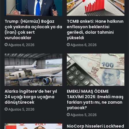
Trump: (Hürmüz) Boğaz
TCMB anketi: Hane halkının
çok yakında açılacak ya da
enflasyon beklentisi
(İran) çok sert
geriledi, dolar tahmini
vurulacaklar
yükseldi
Ağustos 6, 2026
Ağustos 6, 2026
Alarko İngiltere’de her yıl
EMEKLİ MAAŞ ÖDEME
24 uçağı kargo uçağına
TAKVİMİ 2026: Emekli maaş
dönüştürecek
farkları yattı mı, ne zaman
yatacak?
Ağustos 5, 2026
Ağustos 5, 2026
NioCorp hisseleri Lockheed