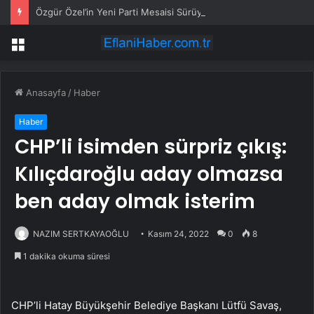
Özgür Özel’in Yeni Parti Mesaisi Sürüyor… “Pm”, “Cao” ve “Myk” Toplantılarına Başkanlık Etti
Menü
Anasayfa
/
Haber
Haber
CHP’li isimden sürpriz çıkış:
Kılıçdaroğlu aday olmazsa
ben aday olmak isterim
NAZIM SERTKAYAOĞLU
Kasım 24, 2022
0
8
1 dakika okuma süresi
CHP’li Hatay Büyükşehir Belediye Başkanı Lütfü Savaş,