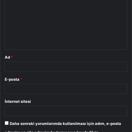
o
r
u
m
*
Ad
*
E-posta
*
İnternet sitesi
Daha sonraki yorumlarımda kullanılması için adım, e-posta