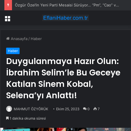
Özgür Özel’in Yeni Parti Mesaisi Sürüyor… “Pm”, “Cao” ve “Myk” Toplantılarına Başkanlık Etti
Menü
Anasayfa
/
Haber
Haber
Duygulanmaya Hazır Olun:
İbrahim Selim’le Bu Geceye
Katılan Sinem Kobal,
Selena’yı Anlattı!
MAHMUT ÖZYÖRÜK
Ekim 25, 2023
0
7
1 dakika okuma süresi