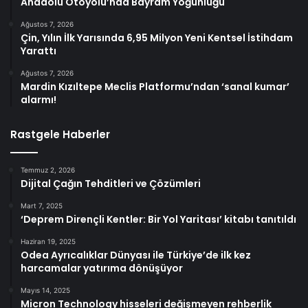
Anadolu Otoyolu’nda Bayram Yoğunluğu
Ağustos 7, 2026
Çin, Yılın İlk Yarısında 6,95 Milyon Yeni Kentsel İstihdam
Yarattı
Ağustos 7, 2026
Mardin Kızıltepe Meclis Platformu’ndan ‘sanal kumar’
alarmı!
Rastgele Haberler
Temmuz 2, 2026
Dijital Çağın Tehditleri ve Çözümleri
Mart 7, 2025
‘Deprem Dirençli Kentler: Bir Yol Yaritası’ kitabı tanıtıldı
Haziran 19, 2025
Odea Ayrıcalıklar Dünyası ile Türkiye’de ilk kez
harcamalar yatırıma dönüşüyor
Mayıs 14, 2025
Micron Technology hisseleri değişmeyen rehberlik