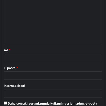
Y
o
r
u
m
*
Ad
*
E-posta
*
İnternet sitesi
Daha sonraki yorumlarımda kullanılması için adım, e-posta