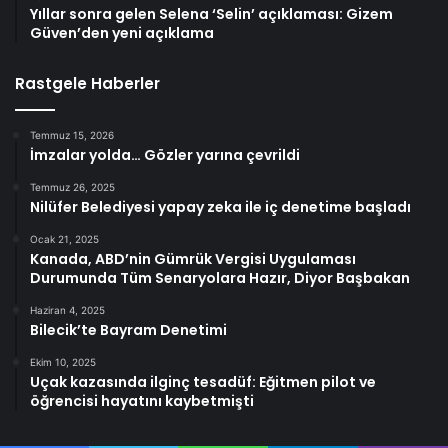
Yıllar sonra gelen Selena ‘Selin’ açıklaması: Gizem
Güven’den yeni açıklama
Rastgele Haberler
Temmuz 15, 2026
İmzalar yolda… Gözler yarına çevrildi
Temmuz 26, 2025
Nilüfer Belediyesi yapay zeka ile iç denetime başladı
Ocak 21, 2025
Kanada, ABD’nin Gümrük Vergisi Uygulaması
Durumunda Tüm Senaryolara Hazır, Diyor Başbakan
Haziran 4, 2025
Bilecik’te Bayram Denetimi
Ekim 10, 2025
Uçak kazasında ilginç tesadüf: Eğitmen pilot ve
öğrencisi hayatını kaybetmişti