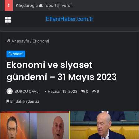
Kılıçdaroğlu ilk röportajı verdi: İktidar yürüyüşümüz başlamıştır; arınacağız, kazanacağız
Menü
Anasayfa
/
Ekonomi
Ekonomi
Ekonomi ve siyaset
gündemi – 31 Mayıs 2023
BURCU ÇAVLI
Haziran 19, 2023
0
9
Bir dakikadan az