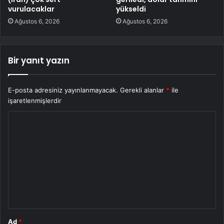
vurulacaklar
yükseldi
Ağustos 6, 2026
Ağustos 6, 2026
Bir yanıt yazın
E-posta adresiniz yayınlanmayacak.
Gerekli alanlar
*
ile
işaretlenmişlerdir
Y
o
r
u
m
*
Ad
*