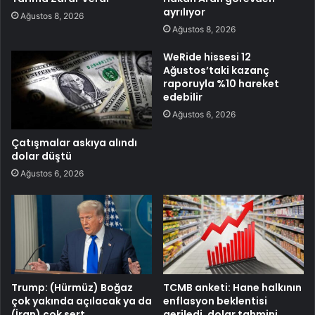
ayrılıyor
Ağustos 8, 2026
Ağustos 8, 2026
WeRide hissesi 12
Ağustos’taki kazanç
raporuyla %10 hareket
edebilir
Ağustos 6, 2026
Çatışmalar askıya alındı
dolar düştü
Ağustos 6, 2026
Trump: (Hürmüz) Boğaz
TCMB anketi: Hane halkının
çok yakında açılacak ya da
enflasyon beklentisi
(İran) çok sert
geriledi, dolar tahmini