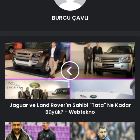
BURCU ÇAVLI
Jaguar ve Land Rover'ın Sahibi "Tata" Ne Kadar
Büyük? - Webtekno