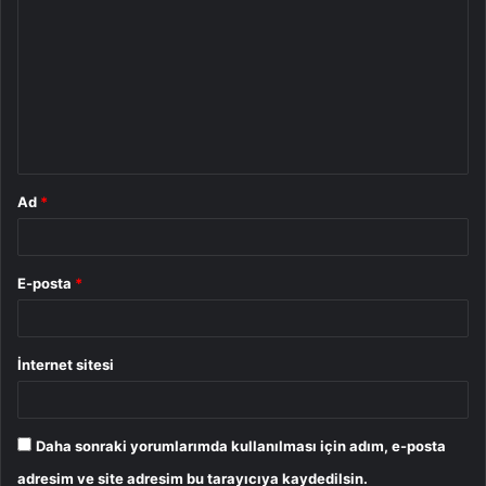
o
r
u
m
*
Ad
*
E-posta
*
İnternet sitesi
Daha sonraki yorumlarımda kullanılması için adım, e-posta
adresim ve site adresim bu tarayıcıya kaydedilsin.