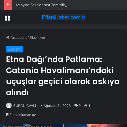
Hatay’da Sel Sonrası Temizlik Çalışmaları Devam Ediyor
Menü
Anasayfa
/
Ekonomi
Ekonomi
Etna Dağı’nda Patlama:
Catania Havalimanı’ndaki
uçuşlar geçici olarak askıya
alındı
BURCU ÇAVLI
Ağustos 21, 2023
0
11
Bir dakikadan az