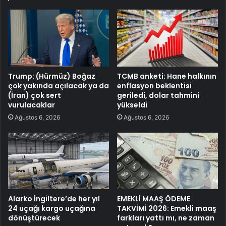
Trump: (Hürmüz) Boğaz
TCMB anketi: Hane halkının
çok yakında açılacak ya da
enflasyon beklentisi
(İran) çok sert
geriledi, dolar tahmini
vurulacaklar
yükseldi
Ağustos 6, 2026
Ağustos 6, 2026
Alarko İngiltere’de her yıl
EMEKLİ MAAŞ ÖDEME
24 uçağı kargo uçağına
TAKVİMİ 2026: Emekli maaş
dönüştürecek
farkları yattı mı, ne zaman