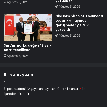
yatacak?
Ağustos 5, 2026
Ağustos 5, 2026
NioCorp hisseleri Lockheed
tedarik anlaşması
görüşmeleriyle %17
yükseldi
Ağustos 5, 2026
Siirt’in marka değeri “Zivzik
narı” tescillendi
Ağustos 5, 2026
Bir yanıt yazın
E-posta adresiniz yayınlanmayacak.
Gerekli alanlar
*
ile
işaretlenmişlerdir
Y