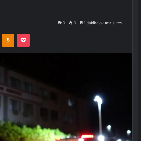
0
0
1 dakika okuma süresi
VKontakte
Odnoklassniki
Pocket