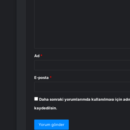
o
r
u
m
*
Ad
*
E-posta
*
Daha sonraki yorumlarımda kullanılması için adı
kaydedilsin.