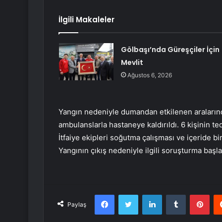
İlgili Makaleler
Gölbaşı’nda Güreşçiler İçin
Mevlit
Ağustos 6, 2026
Yangın nedeniyle dumandan etkilenen aralarınd
ambulanslarla hastaneye kaldırıldı. 6 kişinin te
İtfaiye ekipleri soğutma çalışması ve içeride bi
Yangının çıkış nedeniyle ilgili soruşturma başlatı
Facebook
Twitter
LinkedIn
Tumblr
Pint
Paylaş