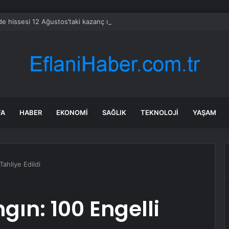
e hissesi 12 Ağustos’taki kazanç raporuyla %10 hareket edebilir
FA
HABER
EKONOMI
SAĞLIK
TEKNOLOJI
YAŞAM
Tahliye Edildi
gın: 100 Engelli