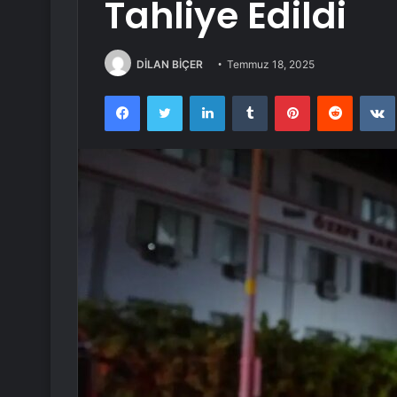
Tahliye Edildi
DİLAN BİÇER
Temmuz 18, 2025
Facebook
Twitter
LinkedIn
Tumblr
Pinterest
Reddit