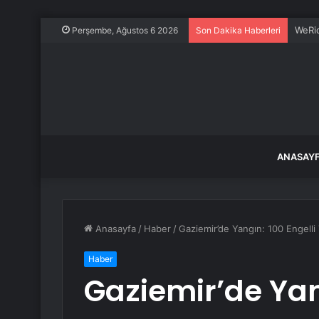
WeRid
Perşembe, Ağustos 6 2026
Son Dakika Haberleri
ANASAY
Anasayfa
/
Haber
/
Gaziemir’de Yangın: 100 Engelli 
Haber
Gaziemir’de Yan