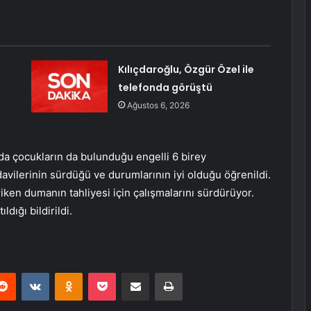
Kılıçdaroğlu, Özgür Özel ile
telefonda görüştü
Ağustos 6, 2026
a çocukların da bulunduğu engelli 6 birey
davilerinin sürdüğü ve durumlarının iyi olduğu öğrenildi.
riken dumanın tahliyesi için çalışmalarını sürdürüyor.
ldığı bildirildi.
erest
Reddit
VKontakte
Odnoklassniki
Pocket
E-Posta ile paylaş
Yazdır