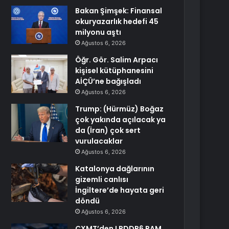
Bakan Şimşek: Finansal
okuryazarlık hedefi 45
milyonu aştı
Ağustos 6, 2026
Öğr. Gör. Salim Arpacı
kişisel kütüphanesini
AİÇÜ’ne bağışladı
Ağustos 6, 2026
Trump: (Hürmüz) Boğaz
çok yakında açılacak ya
da (İran) çok sert
vurulacaklar
Ağustos 6, 2026
Katalonya dağlarının
gizemli canlısı
İngiltere’de hayata geri
döndü
Ağustos 6, 2026
CXMT’den LPDDR6 RAM