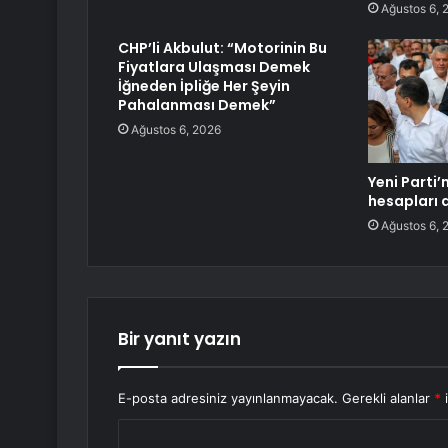
Ağustos 6, 
CHP’li Akbulut: “Motorinin Bu
Fiyatlara Ulaşması Demek
İğneden İpliğe Her Şeyin
Pahalanması Demek”
Ağustos 6, 2026
Yeni Parti
hesapları 
Ağustos 6, 
Bir yanıt yazın
E-posta adresiniz yayınlanmayacak.
Gerekli alanlar
*
i
Y