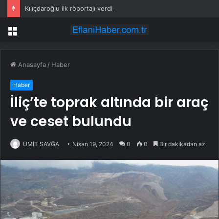
Kılıçdaroğlu ilk röportajı verdi: İktidar yürüyüşümüz başlamıştır; arınacağız, kazanacağız
Menü
Anasayfa
/
Haber
Haber
İliç’te toprak altında bir araç
ve ceset bulundu
ÜMİT SAVĞA
Nisan 19, 2024
0
0
Bir dakikadan az