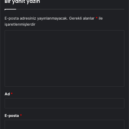
Bir yanıt yazın
E-posta adresiniz yayınlanmayacak.
Gerekli alanlar
*
ile
işaretlenmişlerdir
Y
o
r
u
m
*
Ad
*
E-posta
*