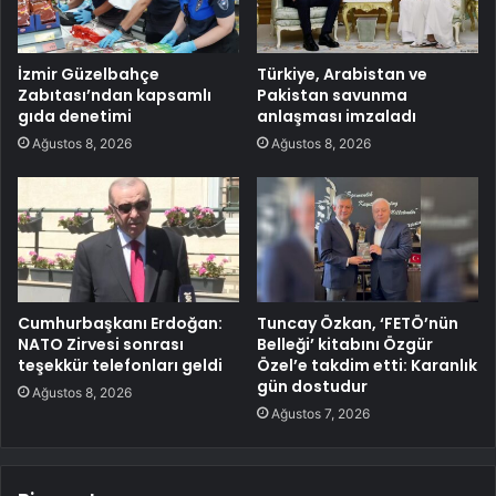
İzmir Güzelbahçe
Türkiye, Arabistan ve
Zabıtası’ndan kapsamlı
Pakistan savunma
gıda denetimi
anlaşması imzaladı
Ağustos 8, 2026
Ağustos 8, 2026
Cumhurbaşkanı Erdoğan:
Tuncay Özkan, ‘FETÖ’nün
NATO Zirvesi sonrası
Belleği’ kitabını Özgür
teşekkür telefonları geldi
Özel’e takdim etti: Karanlık
gün dostudur
Ağustos 8, 2026
Ağustos 7, 2026