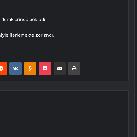
duraklarında bekledi.
niyle ilerlemekte zorlandı.
erest
Reddit
VKontakte
Odnoklassniki
Pocket
E-Posta ile paylaş
Yazdır