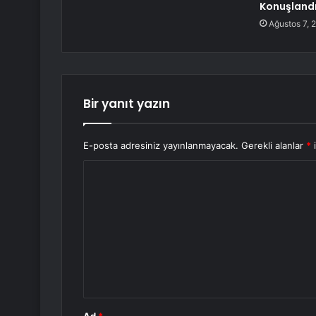
Konuşland
Ağustos 7, 
Bir yanıt yazın
E-posta adresiniz yayınlanmayacak.
Gerekli alanlar
*
i
Y
o
r
u
m
*