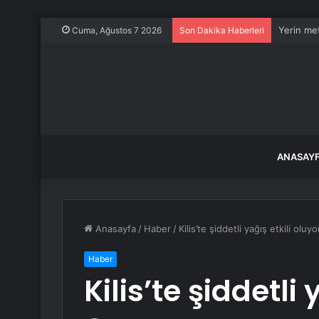
Yerin met
Cuma, Ağustos 7 2026
Son Dakika Haberleri
ANASAY
Anasayfa
/
Haber
/
Kilis’te şiddetli yağış etkili oluyo
Haber
Kilis’te şiddetli 