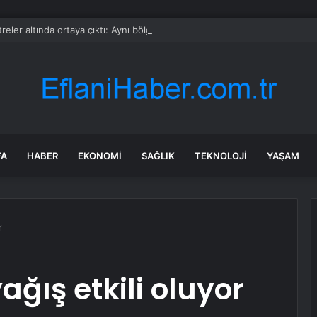
reler altında ortaya çıktı: Aynı bölgede peş peşe 30 tanesi bulundu
FA
HABER
EKONOMI
SAĞLIK
TEKNOLOJI
YAŞAM
r
yağış etkili oluyor