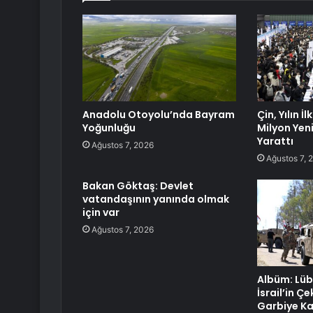
Anadolu Otoyolu’nda Bayram
Çin, Yılın İ
Yoğunluğu
Milyon Yen
Yarattı
Ağustos 7, 2026
Ağustos 7, 
Bakan Göktaş: Devlet
vatandaşının yanında olmak
için var
Ağustos 7, 2026
Albüm: Lü
İsrail’in Çe
Garbiye K