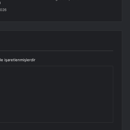
ı
2026
le işaretlenmişlerdir