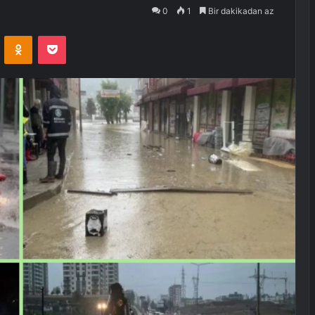
0
1
Bir dakikadan az
VKontakte
Odnoklassniki
Pocket