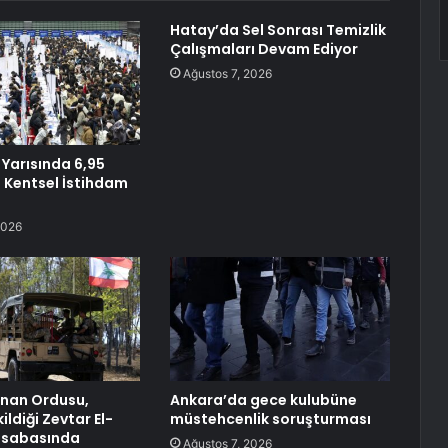
Hatay’da Sel Sonrası Temizlik
Çalışmaları Devam Ediyor
Ağustos 7, 2026
lk Yarısında 6,95
i Kentsel İstihdam
2026
bnan Ordusu,
Ankara’da gece kulubüne
kildiği Zevtar El-
müstehcenlik soruşturması
asabasında
Ağustos 7, 2026