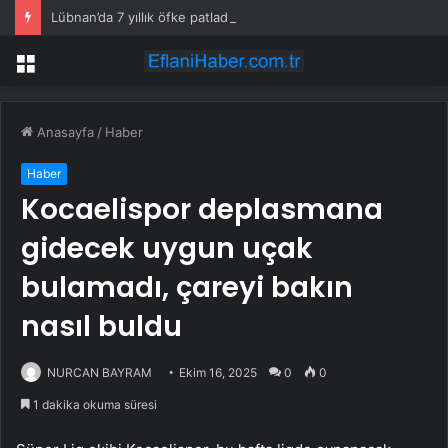
Lübnan’da 7 yıllık öfke patladı: Bankalara saldırdılar
Menü
Anasayfa
/
Haber
Haber
Kocaelispor deplasmana
gidecek uygun uçak
bulamadı, çareyi bakın
nasıl buldu
NURCAN BAYRAM
Ekim 16, 2025
0
0
1 dakika okuma süresi