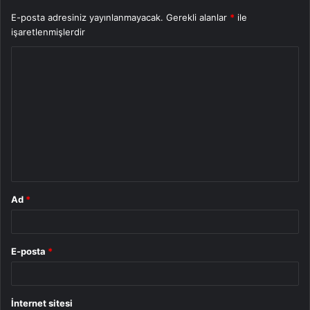
E-posta adresiniz yayınlanmayacak.
Gerekli alanlar
*
ile
işaretlenmişlerdir
Y
o
r
u
m
*
Ad
*
E-posta
*
İnternet sitesi