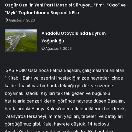
Özgür Özel’in Yeni Parti Mesaisi Sürüyor… “Pm”, “Cao” ve
“Myk” Toplantılarına Başkanlık Etti
Ağustos 7, 2026
Anadolu Otoyolu’nda Bayram
Yoğunluğu
Ağustos 7, 2026
‘ŞAŞIRDIK’ Usta hoca Fatma Başalan, çalışmalarını anlatan
“’Kitab-ı Bahriye’ eserini incelediğimizde hayretler içinde
kaldık. İnanılmaz bir harita tekniği gördük ve üzerine
boyamak istedik. Kıyıları tek tek gezen ve bugünkü
haritalarla benzerliklerini görünce hayrete düşen Başalan,
haritalardaki Alanya Kalesi’nden etkilendiklerini belirterek,
“Alanya’da tersaneyi, mimari yapıları, tepeleri ve detayları
gördüğümüz gibi. Kale, hayrete düştük. 14 tabloyu
Antalya’ya kazandırmak için çok çalıştık. Bu haritaları