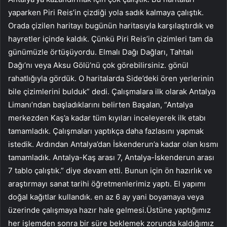
yaparken Piri Reis’in çizdiği yola sadık kalmaya çalıştık.
Orada çizilen haritayı bugünün haritasıyla karşılaştırdık ve
hayretler içinde kaldık. Çünkü Piri Reis’in çizimleri tam da
günümüzle örtüşüyordu. Elmalı Dağı Dağları, Tahtalı
Dağı’nı veya Aksu Gölü’nü çok görebilirsiniz. gönül
rahatlığıyla gördük. O haritalarda Side’deki ören yerlerinin
bile çizimlerini bulduk” dedi. Çalışmalara ilk olarak Antalya
Limanı’ndan başladıklarını belirten Başalan, “Antalya
merkezden Kaş’a kadar tüm kıyıları inceleyerek ilk etabı
tamamladık. Çalışmaları yaptıkça daha fazlasını yapmak
istedik. Ardından Antalya’dan İskenderun’a kadar olan kısmı
tamamladık. Antalya-Kaş arası 7, Antalya-İskenderun arası
7 tablo çalıştık.” diye devam etti. Bunun için ön hazırlık ve
araştırmayı sanat tarihi öğretmenlerimiz yaptı. El yapımı
doğal kağıtlar kullandık. en az 6 ay yani boyamaya veya
üzerinde çalışmaya hazır hale gelmesi.Üstüne yaptığımız
her işlemden sonra bir süre beklemek zorunda kaldığımız