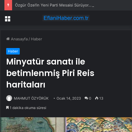
Özgür Özel’in Yeni Parti Mesaisi Sürüyor… “Pm”, “Cao” ve “Myk” Toplantılarına Başkanlık Etti
Menü
Anasayfa
/
Haber
Haber
Minyatür sanatı ile
betimlenmiş Piri Reis
haritaları
MAHMUT ÖZYÖRÜK
Ocak 14, 2023
0
13
1 dakika okuma süresi