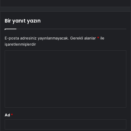
Bir yanıt yazın
E-posta adresiniz yayınlanmayacak.
Gerekli alanlar
*
ile
işaretlenmişlerdir
Y
o
r
u
m
*
Ad
*