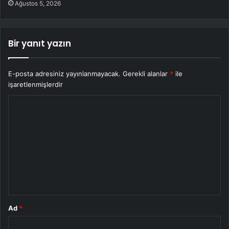
Ağustos 5, 2026
Bir yanıt yazın
E-posta adresiniz yayınlanmayacak.
Gerekli alanlar
*
ile
işaretlenmişlerdir
Y
o
r
u
m
*
Ad
*