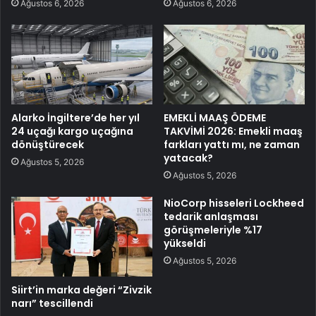
Ağustos 6, 2026
Ağustos 6, 2026
Alarko İngiltere’de her yıl
EMEKLİ MAAŞ ÖDEME
24 uçağı kargo uçağına
TAKVİMİ 2026: Emekli maaş
dönüştürecek
farkları yattı mı, ne zaman
yatacak?
Ağustos 5, 2026
Ağustos 5, 2026
NioCorp hisseleri Lockheed
tedarik anlaşması
görüşmeleriyle %17
yükseldi
Ağustos 5, 2026
Siirt’in marka değeri “Zivzik
narı” tescillendi