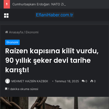
Cumhurbaşkanı Erdoğan: NATO Zirvesi sonrası teşekkür telefonları geldi
Menü
Anasayfa
/
Ekonomi
Ekonomi
Raizen kapısına kilit vurdu,
90 yıllık şeker devi tarihe
karıştı!
MEHMET HAZBİN KAZBEK
Temmuz 18, 2025
0
0
1 dakika okuma süresi