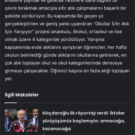
kitlelere yaymak ve gelecek nesillere daha sağlıklı bir
çevre bırakmak amacıyla sıfır atık çalışmalarını başarılı bir
şekilde sürdürüyor. Bu kapsamda ilki geçen yıl
gerçekleştirilen ve geniş yankı uyandıran “Okullar Sıfır Atık
İçin Yarışıyor” projesi anaokulu, ilkokul, ortaokul ve lise
olmak üzere 4 kategoride yürütülüyor. Yarışma
kapsamında evde atıklarını ayrıştıran öğrenciler, her hafta
okulun belirlediği günde atıklarını okullarına getirerek, en
çok atık toplayan okul ve okul kategorilerinde dereceye
girmeye çalışacaklar. Öğrenci başına en fazla atığı toplayan
yer.
İlgili Makaleler
Kılıçdaroğlu ilk röportajı verdi: İktidar
yürüyüşümüz başlamıştır; arınacağız,
kazanacağız