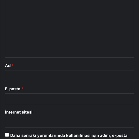
Y
o
r
u
m
*
Ad
*
E-posta
*
İnternet sitesi
Daha sonraki yorumlarımda kullanılması için adım, e-posta