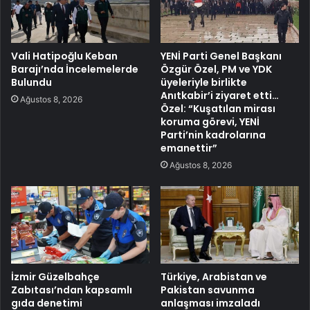
Vali Hatipoğlu Keban
YENİ Parti Genel Başkanı
Barajı’nda İncelemelerde
Özgür Özel, PM ve YDK
Bulundu
üyeleriyle birlikte
Anıtkabir’i ziyaret etti…
Ağustos 8, 2026
Özel: “Kuşatılan mirası
koruma görevi, YENİ
Parti’nin kadrolarına
emanettir”
Ağustos 8, 2026
İzmir Güzelbahçe
Türkiye, Arabistan ve
Zabıtası’ndan kapsamlı
Pakistan savunma
gıda denetimi
anlaşması imzaladı