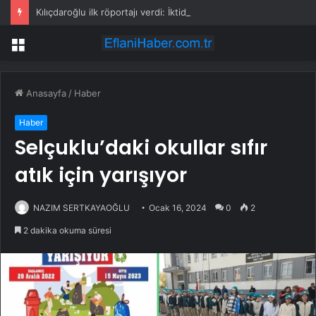
Kılıçdaroğlu ilk röportajı verdi: İktidar yürüyüşümüz başlamıştır; arınacağız, kazanacağız
Menü
Anasayfa
/
Haber
Haber
Selçuklu’daki okullar sıfır
atık için yarışıyor
NAZIM SERTKAYAOĞLU
Ocak 16, 2024
0
2
2 dakika okuma süresi