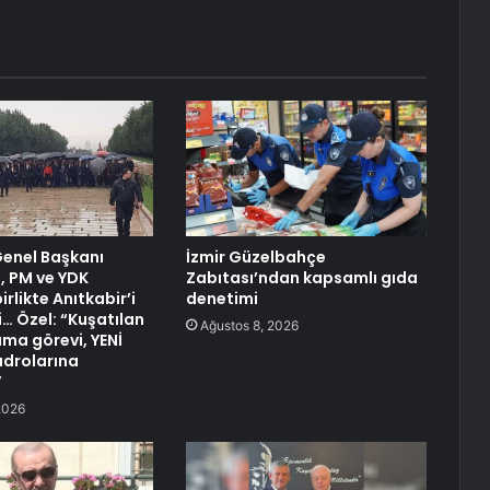
 Genel Başkanı
İzmir Güzelbahçe
, PM ve YDK
Zabıtası’ndan kapsamlı gıda
irlikte Anıtkabir’i
denetimi
i… Özel: “Kuşatılan
Ağustos 8, 2026
uma görevi, YENİ
adrolarına
”
2026