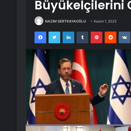
Büyükelçilerini 
NAZIM SERTKAYAOĞLU
Kasım 1, 2023
Facebook
Twitter
LinkedIn
Tumblr
Pinterest
Reddit