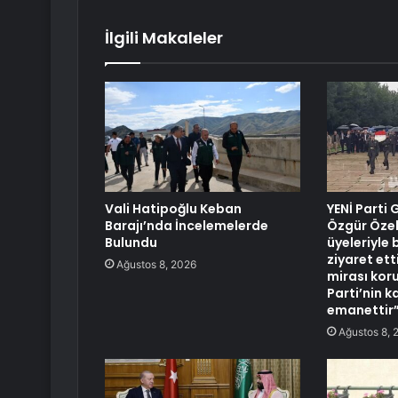
İlgili Makaleler
Vali Hatipoğlu Keban
YENİ Parti
Barajı’nda İncelemelerde
Özgür Özel
Bulundu
üyeleriyle b
ziyaret ett
Ağustos 8, 2026
mirası kor
Parti’nin k
emanettir
Ağustos 8, 