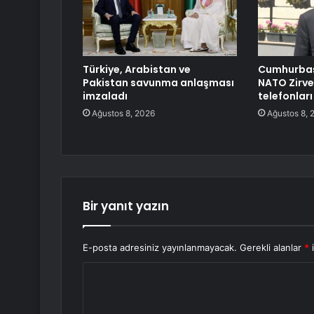
Türkiye, Arabistan ve
Cumhurbaş
Pakistan savunma anlaşması
NATO Zirve
imzaladı
telefonları
Ağustos 8, 2026
Ağustos 8, 
Bir yanıt yazın
E-posta adresiniz yayınlanmayacak.
Gerekli alanlar
*
i
Y
o