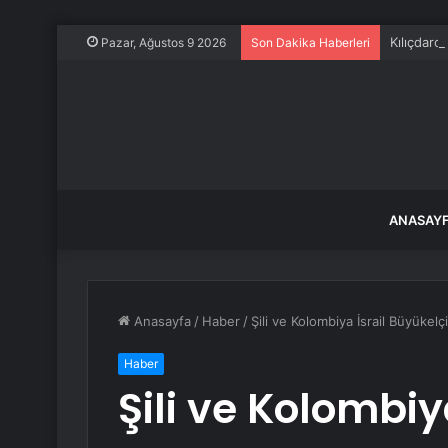
Kılıçdaro
Pazar, Ağustos 9 2026
Son Dakika Haberleri
ANASAY
Anasayfa
/
Haber
/
Şili ve Kolombiya İsrail Büyükelçi
Haber
Şili ve Kolombiya