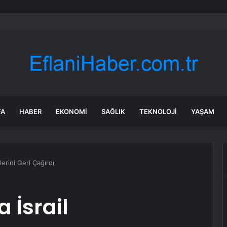
ğlu ilk röportajı verdi: İktidar yürüyüşümüz başlamıştır; arınacağız, kazan
FA
HABER
EKONOMI
SAĞLIK
TEKNOLOJI
YAŞAM
lerini Geri Çağırdı
 İsrail