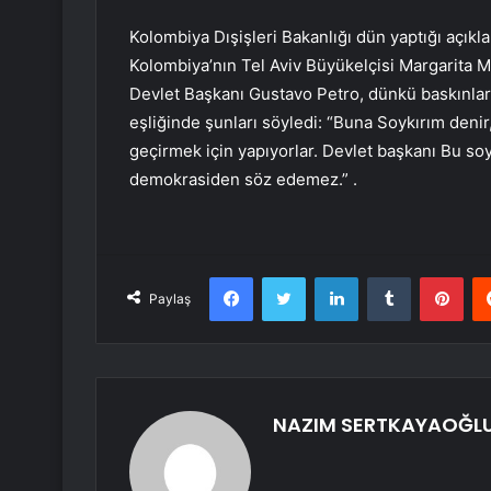
Kolombiya Dışişleri Bakanlığı dün yaptığı açıklam
Kolombiya’nın Tel Aviv Büyükelçisi Margarita Man
Devlet Başkanı Gustavo Petro, dünkü baskınlarda
eşliğinde şunları söyledi: “Buna Soykırım denir,
geçirmek için yapıyorlar. Devlet başkanı Bu soy
demokrasiden söz edemez.” .
Facebook
Twitter
LinkedIn
Tumblr
Pint
Paylaş
NAZIM SERTKAYAOĞL