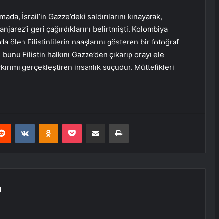
ada, İsrail’in Gazze’deki saldırılarını kınayarak,
jarez’i geri çağırdıklarını belirtmişti. Kolombiya
 ölen Filistinlilerin naaşlarını gösteren bir fotoğraf
 bunu Filistin halkını Gazze’den çıkarıp orayı ele
kırımı gerçekleştiren insanlık suçudur. Müttefikleri
erest
Reddit
VKontakte
Odnoklassniki
Pocket
E-Posta ile paylaş
Yazdır
U