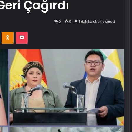
Geri Çağırdı
0
0
1 dakika okuma süresi
VKontakte
Odnoklassniki
Pocket