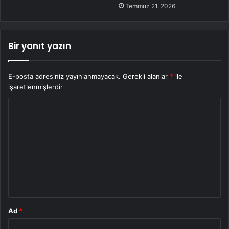
Temmuz 21, 2026
Bir yanıt yazın
E-posta adresiniz yayınlanmayacak.
Gerekli alanlar
*
ile
işaretlenmişlerdir
Y
o
r
u
m
*
Ad
*