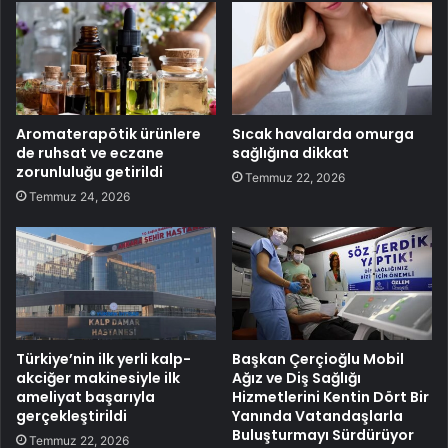
Aromaterapötik ürünlere
Sıcak havalarda omurga
de ruhsat ve eczane
sağlığına dikkat
zorunluluğu getirildi
Temmuz 22, 2026
Temmuz 24, 2026
Türkiye’nin ilk yerli kalp-
Başkan Çerçioğlu Mobil
akciğer makinesiyle ilk
Ağız ve Diş Sağlığı
ameliyat başarıyla
Hizmetlerini Kentin Dört Bir
gerçekleştirildi
Yanında Vatandaşlarla
Buluşturmayı Sürdürüyor
Temmuz 22, 2026