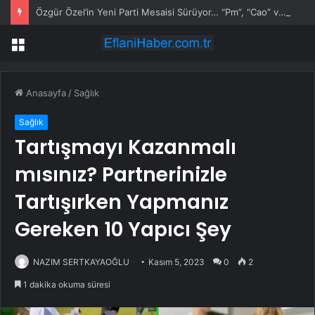
Özgür Özel’in Yeni Parti Mesaisi Sürüyor… “Pm”, “Cao” ve “Myk” Toplantılarına Başkanlık Etti
Menü
Anasayfa
/
Sağlık
Sağlık
Tartışmayı Kazanmalı
mısınız? Partnerinizle
Tartışırken Yapmanız
Gereken 10 Yapıcı Şey
NAZIM SERTKAYAOĞLU
Kasım 5, 2023
0
2
1 dakika okuma süresi