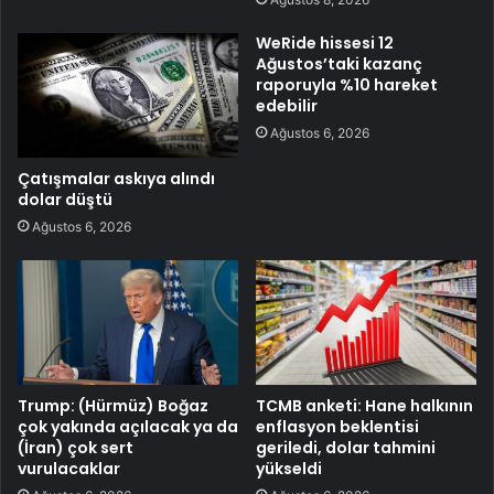
WeRide hissesi 12
Ağustos’taki kazanç
raporuyla %10 hareket
edebilir
Ağustos 6, 2026
Çatışmalar askıya alındı
dolar düştü
Ağustos 6, 2026
Trump: (Hürmüz) Boğaz
TCMB anketi: Hane halkının
çok yakında açılacak ya da
enflasyon beklentisi
(İran) çok sert
geriledi, dolar tahmini
vurulacaklar
yükseldi