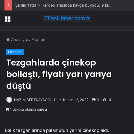
Şanlıurfa’da iki kardeş arasında kavga büyüdü, 9 kişi yaralandı
Menü
Anasayfa
/
Ekonomi
Ekonomi
Tezgahlarda çinekop
bollaştı, fiyatı yarı yarıya
düştü
NAZIM SERTKAYAOĞLU
Kasım 12, 2022
0
14
1 dakika okuma süresi
Balık tezgahlarında palamutun yerini çinekop aldı.