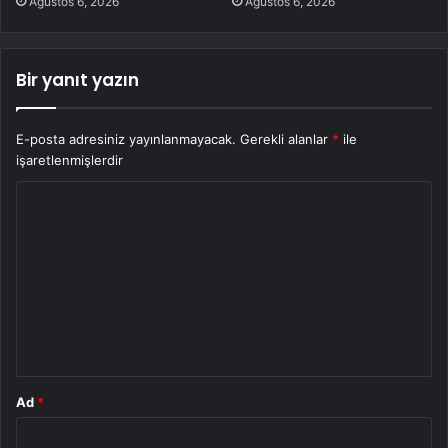
Ağustos 6, 2026
Ağustos 6, 2026
Bir yanıt yazın
E-posta adresiniz yayınlanmayacak.
Gerekli alanlar
*
ile
işaretlenmişlerdir
Y
o
r
u
m
*
Ad
*