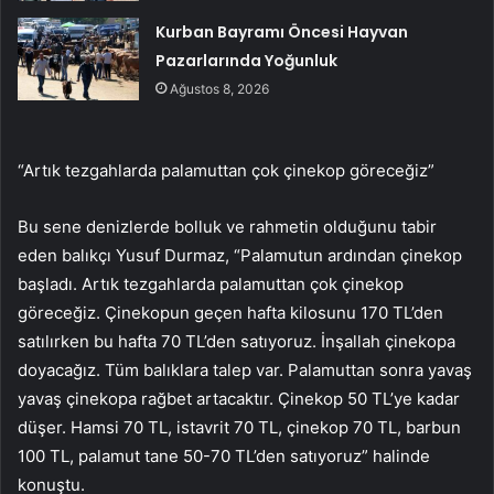
Kurban Bayramı Öncesi Hayvan
Pazarlarında Yoğunluk
Ağustos 8, 2026
“Artık tezgahlarda palamuttan çok çinekop göreceğiz”
Bu sene denizlerde bolluk ve rahmetin olduğunu tabir
eden balıkçı Yusuf Durmaz, “Palamutun ardından çinekop
başladı. Artık tezgahlarda palamuttan çok çinekop
göreceğiz. Çinekopun geçen hafta kilosunu 170 TL’den
satılırken bu hafta 70 TL’den satıyoruz. İnşallah çinekopa
doyacağız. Tüm balıklara talep var. Palamuttan sonra yavaş
yavaş çinekopa rağbet artacaktır. Çinekop 50 TL’ye kadar
düşer. Hamsi 70 TL, istavrit 70 TL, çinekop 70 TL, barbun
100 TL, palamut tane 50-70 TL’den satıyoruz” halinde
konuştu.