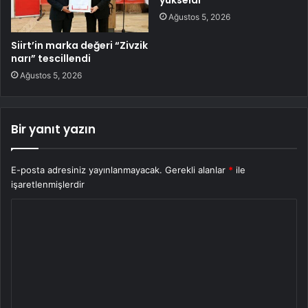
Ağustos 5, 2026
Siirt’in marka değeri “Zivzik
narı” tescillendi
Ağustos 5, 2026
Bir yanıt yazın
E-posta adresiniz yayınlanmayacak.
Gerekli alanlar
*
ile
işaretlenmişlerdir
Y
o
r
u
m