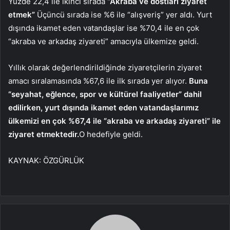
Yüzde 22,4 ile ikinci sırada
“Akraba ve dostları ziyaret
etmek”
Üçüncü sırada ise %6 ile “alışveriş” yer aldı. Yurt
dışında ikamet eden vatandaşlar ise %70,4 ile en çok
“akraba ve arkadaş ziyareti” amacıyla ülkemize geldi.
Yıllık olarak değerlendirildiğinde ziyaretçilerin ziyaret
amacı sıralamasında %67,6 ile ilk sırada yer alıyor.
Buna
“seyahat, eğlence, spor ve kültürel faaliyetler” dahil
edilirken, yurt dışında ikamet eden vatandaşlarımız
ülkemizi en çok %67,4 ile “akraba ve arkadaş ziyareti” ile
ziyaret etmektedir.
O hedefiyle geldi.
KAYNAK:
ÖZGÜRLÜK