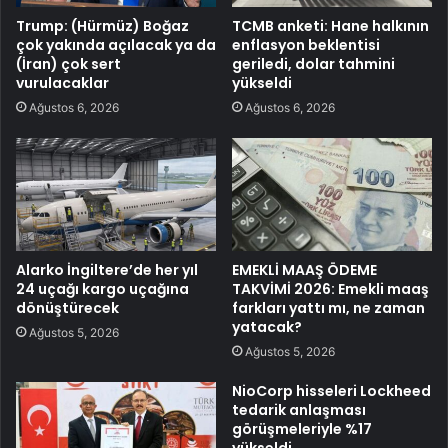
Trump: (Hürmüz) Boğaz
TCMB anketi: Hane halkının
çok yakında açılacak ya da
enflasyon beklentisi
(İran) çok sert
geriledi, dolar tahmini
vurulacaklar
yükseldi
Ağustos 6, 2026
Ağustos 6, 2026
Alarko İngiltere’de her yıl
EMEKLİ MAAŞ ÖDEME
24 uçağı kargo uçağına
TAKVİMİ 2026: Emekli maaş
dönüştürecek
farkları yattı mı, ne zaman
yatacak?
Ağustos 5, 2026
Ağustos 5, 2026
NioCorp hisseleri Lockheed
tedarik anlaşması
görüşmeleriyle %17
yükseldi