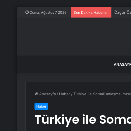
Özgür Öze
Cuma, Ağustos 7 2026
Son Dakika Haberleri
ANASAY
Anasayfa
/
Haber
/
Türkiye ile Somali anlaşma imzal
Haber
Türkiye ile Som