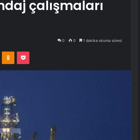
ndaj çalışmaları
0
0
1 dakika okuma süresi
VKontakte
Odnoklassniki
Pocket