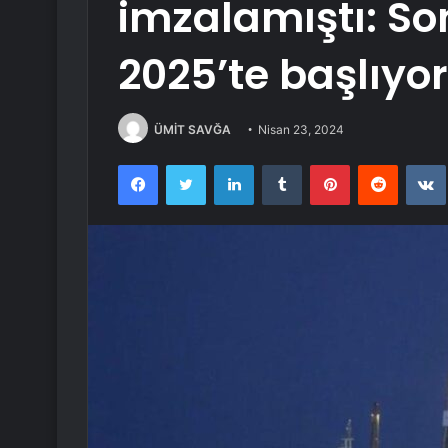
imzalamıştı: So
2025’te başlıyor
ÜMİT SAVĞA
Nisan 23, 2024
Facebook
Twitter
LinkedIn
Tumblr
Pinterest
Reddit