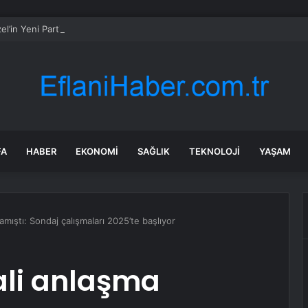
l’in Yeni Parti Mesaisi Sürüyor… “Pm”, “Cao” ve “Myk” Toplantılarına Başk
FA
HABER
EKONOMI
SAĞLIK
TEKNOLOJI
YAŞAM
amıştı: Sondaj çalışmaları 2025’te başlıyor
ali anlaşma