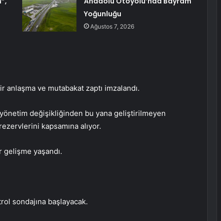
”,
Anadolu Otoyolu’nda Bayram
Yoğunluğu
Ağustos 7, 2026
bir anlaşma ve mutabakat zaptı imzalandı.
yönetim değişikliğinden bu yana geliştirilmeyen
zervlerini kapsamına alıyor.
r gelişme yaşandı.
trol sondajına başlayacak.