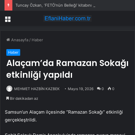
Tuncay Özkan, ‘FETÖ’nün Belleği’ kitabını Özgür Özel’e takdim etti: Karanlık gün dostudur
Menü
Anasayfa
/
Haber
Haber
Alaçam’da Ramazan Sokağı
etkinliği yapıldı
MEHMET HAZBİN KAZBEK
Mayıs 19, 2026
0
0
Bir dakikadan az
Samsun’un Alaçam ilçesinde “Ramazan Sokağı” etkinliği
gerçekleştrildi.