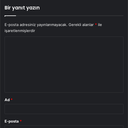
Bir yanıt yazın
E-posta adresiniz yayınlanmayacak.
Gerekli alanlar
*
ile
işaretlenmişlerdir
Y
o
r
u
m
*
Ad
*
E-posta
*