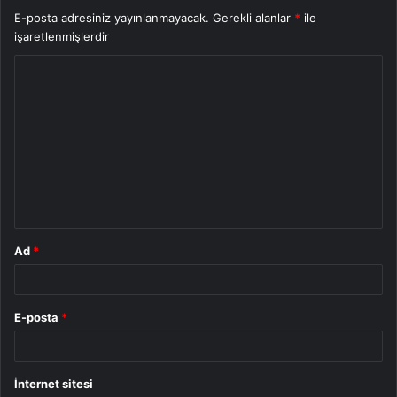
E-posta adresiniz yayınlanmayacak.
Gerekli alanlar
*
ile
işaretlenmişlerdir
Y
o
r
u
m
*
Ad
*
E-posta
*
İnternet sitesi