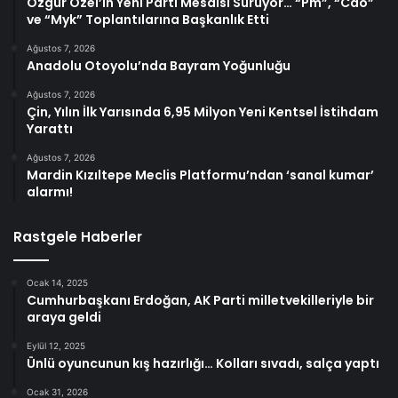
Özgür Özel’in Yeni Parti Mesaisi Sürüyor… “Pm”, “Cao”
ve “Myk” Toplantılarına Başkanlık Etti
Ağustos 7, 2026
Anadolu Otoyolu’nda Bayram Yoğunluğu
Ağustos 7, 2026
Çin, Yılın İlk Yarısında 6,95 Milyon Yeni Kentsel İstihdam
Yarattı
Ağustos 7, 2026
Mardin Kızıltepe Meclis Platformu’ndan ‘sanal kumar’
alarmı!
Rastgele Haberler
Ocak 14, 2025
Cumhurbaşkanı Erdoğan, AK Parti milletvekilleriyle bir
araya geldi
Eylül 12, 2025
Ünlü oyuncunun kış hazırlığı… Kolları sıvadı, salça yaptı
Ocak 31, 2026