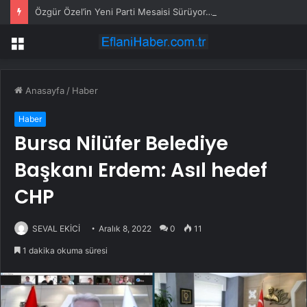
Özgür Özel’in Yeni Parti Mesaisi Sürüyor… “Pm”, “Cao” ve “Myk” Toplantılarına Başkanlık Etti
Menü
Anasayfa
/
Haber
Haber
Bursa Nilüfer Belediye
Başkanı Erdem: Asıl hedef
CHP
SEVAL EKİCİ
Aralık 8, 2022
0
11
1 dakika okuma süresi