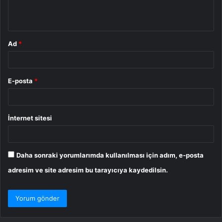
m
*
Ad
*
E-posta
*
İnternet sitesi
Daha sonraki yorumlarımda kullanılması için adım, e-posta
adresim ve site adresim bu tarayıcıya kaydedilsin.