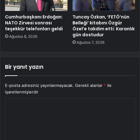
Cumhurbaşkanı Erdoğan:
Tuncay Özkan, ‘FETÖ’nün
NATO Zirvesi sonrası
Belleği’ kitabını Özgür
teşekkür telefonları geldi
Özel’e takdim etti: Karanlık
gün dostudur
Ağustos 8, 2026
Ağustos 7, 2026
Bir yanıt yazın
E-posta adresiniz yayınlanmayacak.
Gerekli alanlar
*
ile
işaretlenmişlerdir
Y
o
r
u