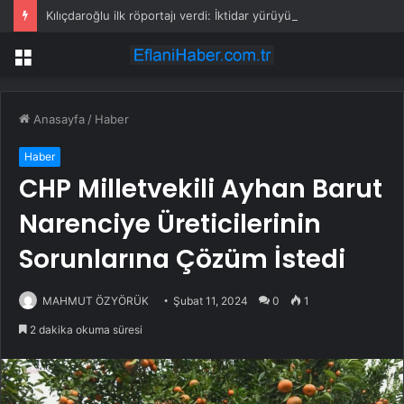
Kılıçdaroğlu ilk röportajı verdi: İktidar yürüyüşümüz başlamıştır; arınacağız, kazanacağız
Menü
Anasayfa
/
Haber
Haber
CHP Milletvekili Ayhan Barut
Narenciye Üreticilerinin
Sorunlarına Çözüm İstedi
MAHMUT ÖZYÖRÜK
Şubat 11, 2024
0
1
2 dakika okuma süresi