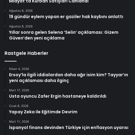
Midyat’ta Kurban Satışları Canlandı
Ağustos 8, 2026
19 gündür eylem yapan er gaziler hak kaybını anlattı
Ağustos 8, 2026
Yıllar sonra gelen Selena ‘Selin’ açıklaması: Gizem
Güven’den yeni açıklama
Rastgele Haberler
Nisan 4, 2026
Ersoy’la ilgili iddialardan daha ağır isim kim? Tayyar’ın
yeni açıklaması daha ilginç
Mart 17, 2026
Usta oyuncu Zafer Ergin hastaneye kaldırıldı
Ocak 8, 2026
Yapay Zeka ile Eğitimde Devrim
Mart 11, 2026
İspanyol finans devinden Türkiye için enflasyon uyarısı