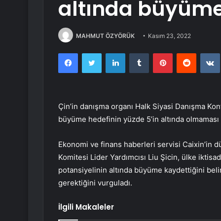
altında büyüme
MAHMUT ÖZYÖRÜK
Kasım 23, 2022
Facebook
Twitter
LinkedIn
Tumblr
Pinterest
Reddit
Çin’in danışma organı Halk Siyasi Danışma Konf
büyüme hedefinin yüzde 5’in altında olmaması g
Ekonomi ve finans haberleri servisi Caixin’in
Komitesi Lider Yardımcısı Liu Şicin, ülke iktisa
potansiyelinin altında büyüme kaydettiğini bel
gerektiğini vurguladı.
İlgili Makaleler