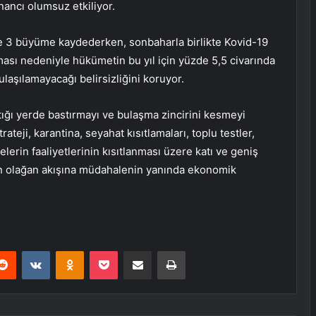
nancı olumsuz etkiliyor.
de 3 büyüme kaydederken, sonbaharla birlikte Kovid-19
şması nedeniyle hükümetin bu yıl için yüzde 5,5 civarında
aşılamayacağı belirsizliğini koruyor.
ktığı yerde bastırmayı ve bulaşma zincirini kesmeyi
rateji, karantina, seyahat kısıtlamaları, toplu testler,
lerin faaliyetlerinin kısıtlanması üzere katı ve geniş
tın olağan akışına müdahalenin yanında ekonomik
erest
Reddit
VKontakte
Odnoklassniki
Pocket
E-Posta ile paylaş
Yazdır