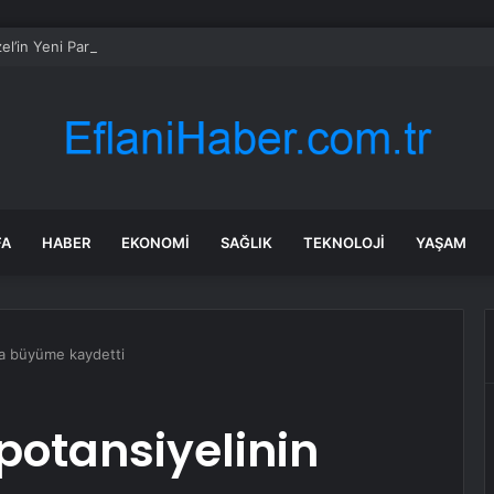
l’in Yeni Parti Mesaisi Sürüyor… “Pm”, “Cao” ve “Myk” Toplantılarına Başk
FA
HABER
EKONOMI
SAĞLIK
TEKNOLOJI
YAŞAM
nda büyüme kaydetti
 potansiyelinin