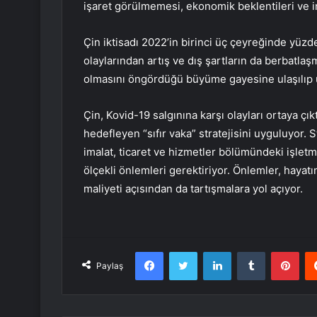
işaret görülmemesi, ekonomik beklentileri ve i
Çin iktisadı 2022’in birinci üç çeyreğinde yüz
olaylarından artış ve dış şartların da berbatla
olmasını öngördüğü büyüme gayesine ulaşılıp ul
Çin, Kovid-19 salgınına karşı olayları ortaya çı
hedefleyen “sıfır vaka” stratejisini uyguluyor. St
imalat, ticaret ve hizmetler bölümündeki işletme
ölçekli önlemleri gerektiriyor. Önlemler, haya
maliyeti açısından da tartışmalara yol açıyor.
Facebook
Twitter
LinkedIn
Tumblr
Pint
Paylaş