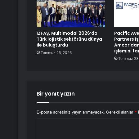
İZFAŞ, Multimodal 2026’da
Pacific Av
Türk lojistik sektörünü dünya
Partners iş
ile buluşturdu
Amcor’dan
işlemini t
Temmuz 25, 2026
Temmuz 23
Bir yanıt yazın
E-posta adresiniz yayınlanmayacak.
Gerekli alanlar
*
i
Y
o