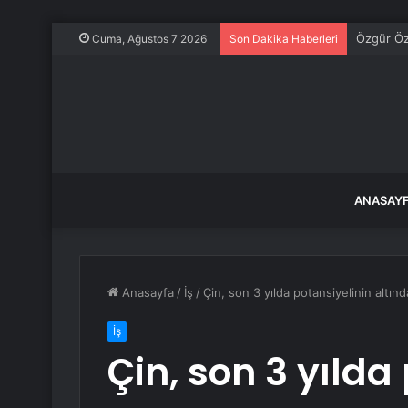
Özgür Öze
Cuma, Ağustos 7 2026
Son Dakika Haberleri
ANASAY
Anasayfa
/
İş
/
Çin, son 3 yılda potansiyelinin altı
İş
Çin, son 3 yılda