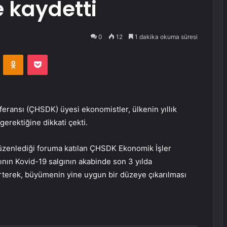
 kaydetti
0
12
1 dakika okuma süresi
VKontakte
Odnoklassniki
Pocket
eransı (ÇHSDK) üyesi ekonomistler, ülkenin yıllık
erektiğine dikkati çekti.
 düzenlediği foruma katılan ÇHSDK Ekonomik İşler
dının Kovid-19 salgının akabinde son 3 yılda
irterek, büyümenin yine uygun bir düzeye çıkarılması