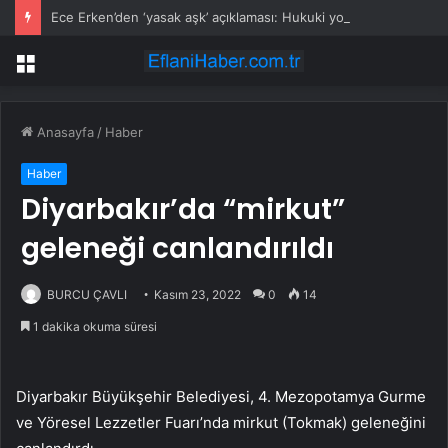
Ece Erken’den ‘yasak aşk’ açıklaması: Hukuki yollara başvuruyor
Menü
Anasayfa
/
Haber
Haber
Diyarbakır’da “mirkut”
geleneği canlandırıldı
BURCU ÇAVLI
Kasım 23, 2022
0
14
1 dakika okuma süresi
Diyarbakır Büyükşehir Belediyesi, 4. Mezopotamya Gurme
ve Yöresel Lezzetler Fuarı’nda mirkut (Tokmak) geleneğini