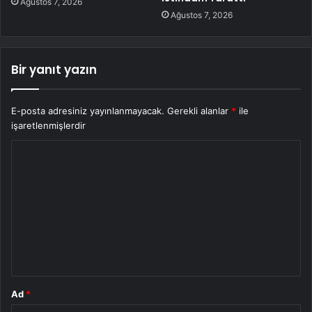
Ağustos 7, 2026
Ağustos 7, 2026
Bir yanıt yazın
E-posta adresiniz yayınlanmayacak.
Gerekli alanlar
*
ile
işaretlenmişlerdir
Y
o
r
u
m
*
Ad
*