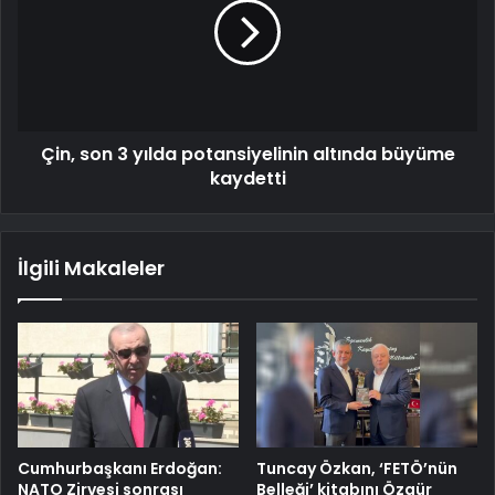
Çin, son 3 yılda potansiyelinin altında büyüme
kaydetti
İlgili Makaleler
Cumhurbaşkanı Erdoğan:
Tuncay Özkan, ‘FETÖ’nün
NATO Zirvesi sonrası
Belleği’ kitabını Özgür