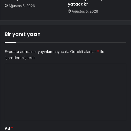
yatacak?
Ağustos 5, 2026
Ağustos 5, 2026
Bir yanıt yazın
E-posta adresiniz yayınlanmayacak.
Gerekli alanlar
*
ile
işaretlenmişlerdir
Y
o
r
u
m
*
Ad
*