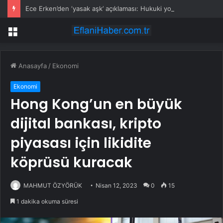
Ece Erken’den ‘yasak aşk’ açıklaması: Hukuki yollara başvuruyor
Menü
Anasayfa
/
Ekonomi
Ekonomi
Hong Kong’un en büyük
dijital bankası, kripto
piyasası için likidite
köprüsü kuracak
MAHMUT ÖZYÖRÜK
Nisan 12, 2023
0
15
1 dakika okuma süresi