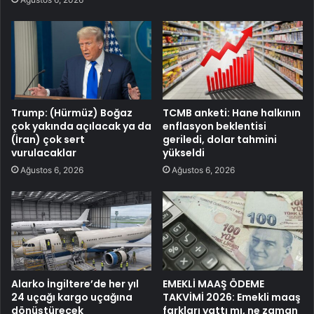
Trump: (Hürmüz) Boğaz
TCMB anketi: Hane halkının
çok yakında açılacak ya da
enflasyon beklentisi
(İran) çok sert
geriledi, dolar tahmini
vurulacaklar
yükseldi
Ağustos 6, 2026
Ağustos 6, 2026
Alarko İngiltere’de her yıl
EMEKLİ MAAŞ ÖDEME
24 uçağı kargo uçağına
TAKVİMİ 2026: Emekli maaş
dönüştürecek
farkları yattı mı, ne zaman