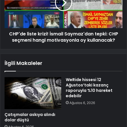
CHP'de liste krizi! İsmail Saymaz'dan tepki: CHP
seçmeni hangi motivasyonla oy kullanacak?
İlgili Makaleler
WeRide hissesi 12
Ağustos’taki kazanç
raporuyla %10 hareket
edebilir
Ağustos 6, 2026
Çatışmalar askıya alındı
dolar düştü
Ağustos 6, 2026