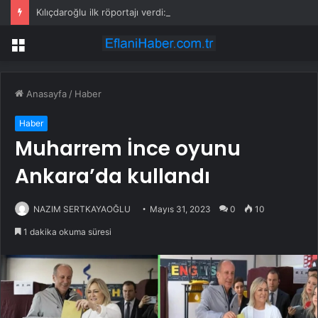
Kılıçdaroğlu ilk röportajı verdi: İktidar yürüyüşümüz başlamıştır; arınacağız, kazanacağız
Menü
Anasayfa
/
Haber
Haber
Muharrem İnce oyunu
Ankara’da kullandı
NAZIM SERTKAYAOĞLU
Mayıs 31, 2023
0
10
1 dakika okuma süresi