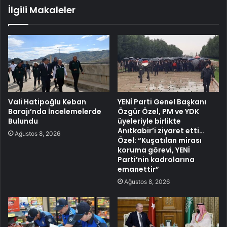
İlgili Makaleler
Vali Hatipoğlu Keban
YENİ Parti Genel Başkanı
Barajı’nda İncelemelerde
Özgür Özel, PM ve YDK
Bulundu
üyeleriyle birlikte
Anıtkabir’i ziyaret etti…
Ağustos 8, 2026
Özel: “Kuşatılan mirası
koruma görevi, YENİ
Parti’nin kadrolarına
emanettir”
Ağustos 8, 2026